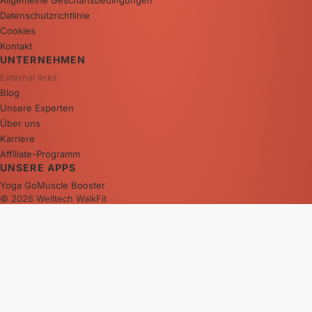
Datenschutzrichtlinie
Cookies
Kontakt
UNTERNEHMEN
External links
Blog
Unsere Experten
Über uns
Karriere
Affiliate-Programm
UNSERE APPS
Yoga Go
Muscle Booster
© 2026 Welltech WalkFit